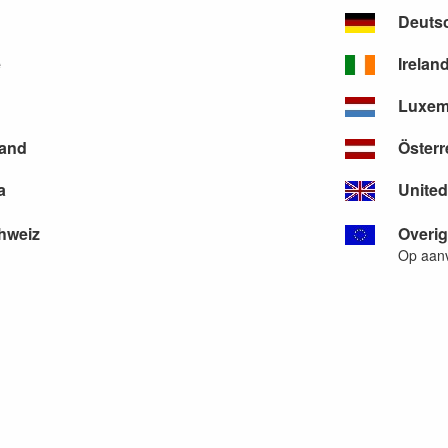
Deuts
e
Irelan
Luxem
land
Österr
a
Unite
hweiz
Overi
Op aan