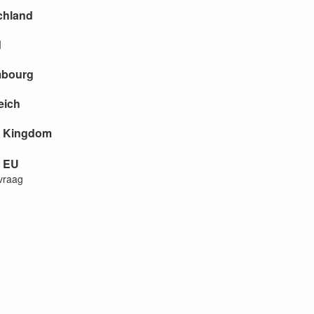
chland
d
bourg
eich
d Kingdom
g EU
vraag